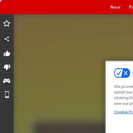
Neue
P
We proces
assist ou
clicking t
see our p
Cookie Po