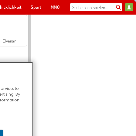
hicklichkeit
Sport
MMO
Für dich
Elvenar
ervice, to
tising. By
Hospital Surgeon Doctor Game
information