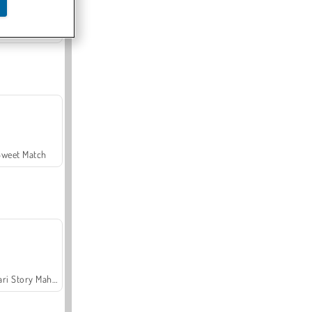
Offroad Crash Climber 4X4
Sweet Match
Safari Story Mahjong