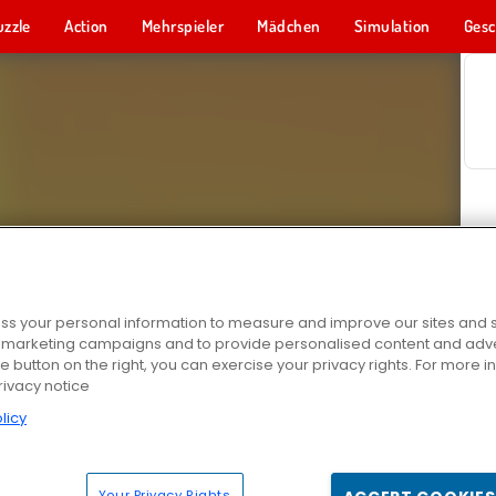
uzzle
Action
Mehrspieler
Mädchen
Simulation
Gesc
s your personal information to measure and improve our sites and s
r marketing campaigns and to provide personalised content and adver
he button on the right, you can exercise your privacy rights. For more 
rivacy notice
licy
Your Privacy Rights