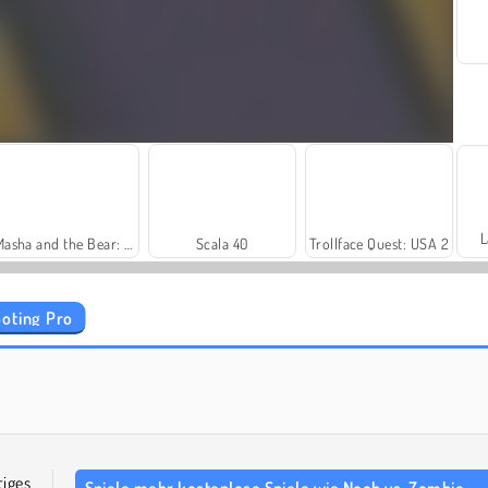
L
Masha and the Bear: Meadows
Scala 40
Trollface Quest: USA 2
oting Pro
Royal Story
Let's Fish!
tiges