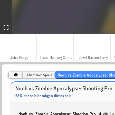
Juice Merge
Grand Mahjong Connect
Jewel Garden Story
Noob vs Zombie Apocalypse: Sho
Abenteuer Spiele
Farm Merge Valley
Solitaire Social
Noob vs Zombie Apocalypse: Shooting Pro
65% der spieler mögen dieses spiel
Noob vs. Zombie Apocalypse: Shooting Pro
ist ein lus