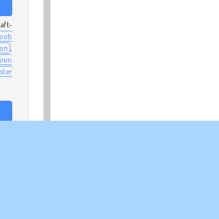
aft-
oob
son
,
iren
ster
vom
o