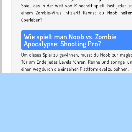
Spiel, das in der Welt von Minecraft spielt. Fast jeder is
einem Zombie-Virus infiziert! Kannst du Noob helfe
überleben?
Wie spielt man Noob vs. Zombie
Apocalypse: Shooting Pro?
Um dieses Spiel zu gewinnen, musst du Noob zur magis
Tür am Ende jedes Levels führen. Renne und springe, um
einen Weg durch die einzelnen Plattformlevel zu bahnen.
Ein apokalyptischer Zombie-Virus ist über die Minecraft
hereingebrochen. Alle sind infiziert, von Spielern bis zu
wie Kühen, Schleimen und anderen Kreaturen.
Schieße auf die zombifizierten Menschen, Zombie-K
Zombie-Schweine und mehr. Versuche, deine Kugeln auf
Dynamitkisten zu richten, um mehrere Gegner auf einma