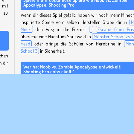
Spiele mehr kostenlose Spiele wie Noob vs. Zombie
Apocalypse: Shooting Pro
t mit
n zu
Wenn dir dieses Spiel gefällt, haben wir noch mehr Minecr
inspirierte Spiele vom selben Hersteller. Grabe dir in
N
Miner
den Weg in die Freiheit
:
Escape from Pri
überlebe eine Nacht im Spukwald in
Monster School vs S
Head
oder bringe die Schüler von Herobrine in
Mon
School 3
in Sicherheit.
chen
 dir
Wer hat Noob vs. Zombie Apocalypse entwickelt:
Shooting Pro entwickelt?
Noob vs. Zombie Apocalypse: Shooting Pro
wurde 
-Welt
Stickman vs. Monster School Team entwickelt.
 NSCs
Wann wurde Noob vs. Zombie Apocalypse: Shooting Pr
veröffentlicht?
ühe,
Dieses Spiel wurde am 4. November 2025 veröffentlicht.
 die
l in