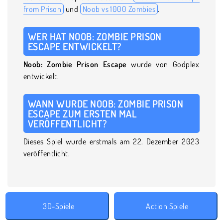
from Prison
und
Noob vs 1000 Zombies
.
WER HAT NOOB: ZOMBIE PRISON
ESCAPE ENTWICKELT?
Noob: Zombie Prison Escape
wurde von Godplex
entwickelt.
WANN WURDE NOOB: ZOMBIE PRISON
ESCAPE ZUM ERSTEN MAL
VERÖFFENTLICHT?
Dieses Spiel wurde erstmals am 22. Dezember 2023
veröffentlicht.
3D-Spiele
Action Spiele