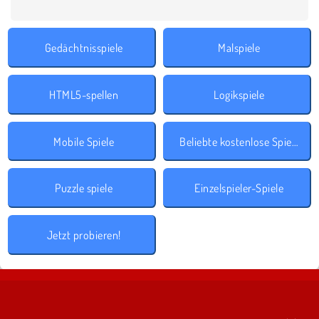
Gedächtnisspiele
Malspiele
HTML5-spellen
Logikspiele
Mobile Spiele
Beliebte kostenlose Spiele
Puzzle spiele
Einzelspieler-Spiele
Jetzt probieren!