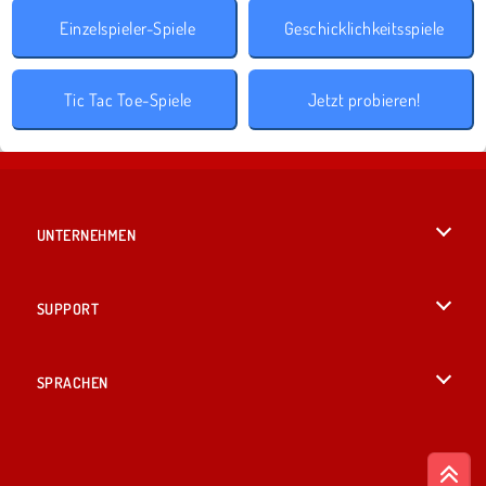
Einzelspieler-Spiele
Geschicklichkeitsspiele
Tic Tac Toe-Spiele
Jetzt probieren!
UNTERNEHMEN
Benutzungsbedingungen
SUPPORT
Unsere Datenschutzre ...
Hilfe
SPRACHEN
Cookies
English