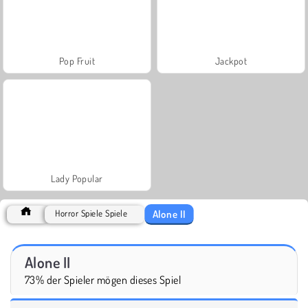
Pop Fruit
Jackpot
Lady Popular
Alone II
Horror Spiele Spiele
Alone II
73% der Spieler mögen dieses Spiel