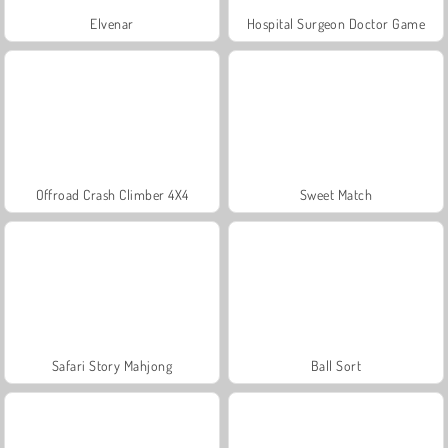
Elvenar
Hospital Surgeon Doctor Game
Offroad Crash Climber 4X4
Sweet Match
Safari Story Mahjong
Ball Sort