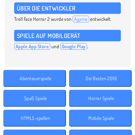
ÜBER DIE ENTWICKLER
Troll Face Horror 2 wurde von
Agame
entwickelt.
SPIELE AUF MOBILGERÄT
Apple App Store
und
Google Play
.
Abenteuerspiele
Die Besten 2019
Spaß Spiele
Horror Spiele
HTML5-spellen
Mobile Spiele