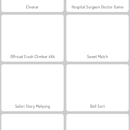
Elvenar
Hospital Surgeon Doctor Game
Offroad Crash Climber 4X4
Sweet Match
Safari Story Mahjong
Ball Sort