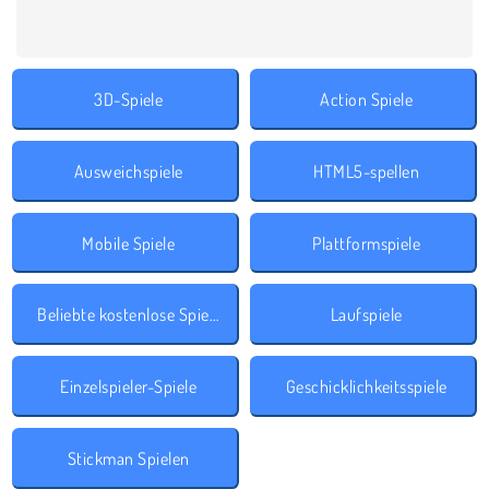
3D-Spiele
Action Spiele
Ausweichspiele
HTML5-spellen
Mobile Spiele
Plattformspiele
Beliebte kostenlose Spiele
Laufspiele
Einzelspieler-Spiele
Geschicklichkeitsspiele
Stickman Spielen