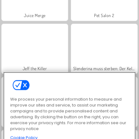
Juice Merge
Pet Salon 2
Jeff the Killer
Slenderina muss sterben: Der Keller
We process your personal information to measure and
improve our sites and service, to assist our marketing
campaigns and to provide personalised content and
advertising. By clicking the button on the right, you can
Rail Slide
I'm Not a Monster: Wanna Live
exercise your privacy rights. For more information see our
privacy notice
Cookie Policy