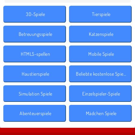
3D-Spiele
Tierspiele
Betreuungsspiele
Katzenspiele
HTML5-spellen
Mobile Spiele
Haustierspiele
Beliebte kostenlose Spiele
Simulation Spiele
Einzelspieler-Spiele
Abenteuerspiele
Mädchen Spiele