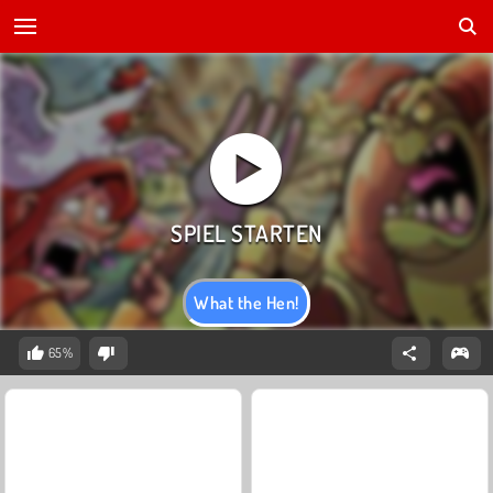
What the Hen!
65%