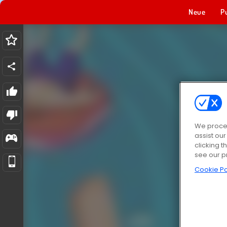
Neue
P
We proces
assist ou
clicking t
see our p
Cookie Po