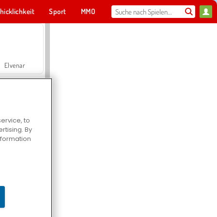
hicklichkeit
Sport
MMO
Für dich
Elvenar
ervice, to
tising. By
Hospital Surgeon Doctor Game
information
Offroad Crash Climber 4X4