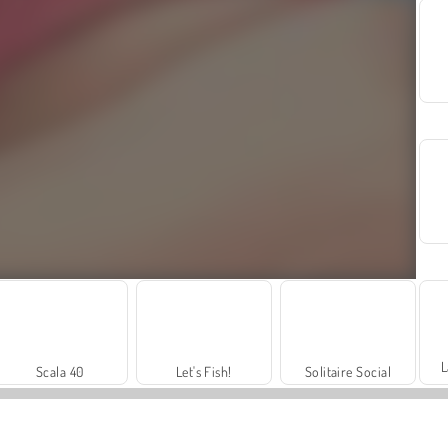
L
Scala 40
Let's Fish!
Solitaire Social