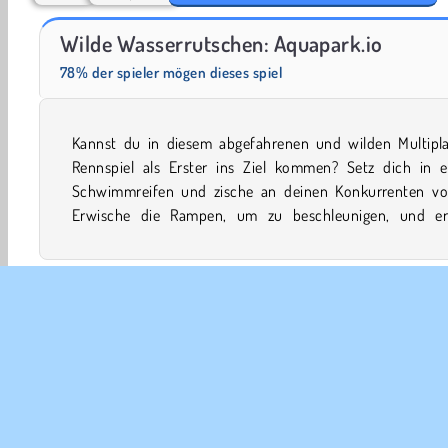
Farm Merge Valley
Juice Merge
Wilde Wasserrutschen: Aquapark.io
78% der spieler mögen dieses spiel
Kannst du in diesem abgefahrenen und wilden Multipla
andere tägliche Aufgaben, um tolle Belohnungen zu erha
Rennspiel als Erster ins Ziel kommen? Setz dich in e
Du kannst zwischen den Rennen sogar neue Charak
Schwimmreifen und zische an deinen Konkurrenten vor
Erwische die Rampen, um zu beschleunigen, und erf
.io
Abenteuer
Spaß
Mehrspieler
Viel Spaß u
Jetzt probieren!