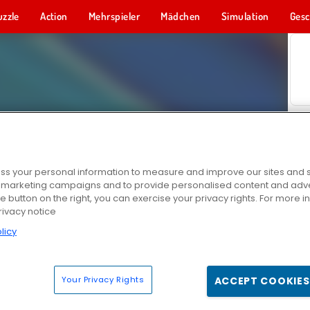
uzzle
Action
Mehrspieler
Mädchen
Simulation
Gesc
s your personal information to measure and improve our sites and s
r marketing campaigns and to provide personalised content and adver
he button on the right, you can exercise your privacy rights. For more 
rivacy notice
licy
Your Privacy Rights
ACCEPT COOKIES