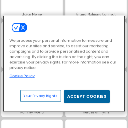
Juice Merge
Grand Mahjong Connect
We process your personal information to measure and
improve our sites and service, to assist our marketing
campaigns and to provide personalised content and
advertising. By clicking the button on the right, you can
exercise your privacy rights. For more information see our
Trollface Quest: USA 2
Jewel Garden Story
privacy notice
Cookie Policy
Your Privacy Rights
ACCEPT COOKIES
Rummy World
Heroes of Myths