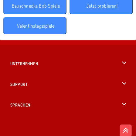
Bauschnecke Bob Spiele
Jetzt probieren!
Valentinstagsspiele
UNTERNEHMEN
Benutzungsbedingungen
SUPPORT
Unsere Datenschutzre ...
Hilfe
SPRACHEN
Cookies
English
Cookie-Kontrolle