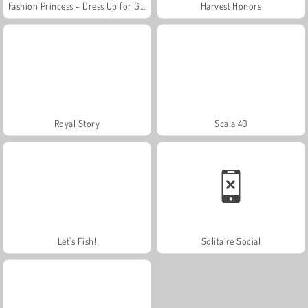
Fashion Princess - Dress Up for Girls
Harvest Honors
Royal Story
Scala 40
Let's Fish!
Solitaire Social