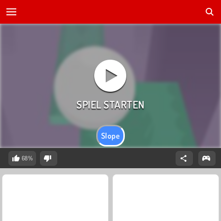
Slope
68%