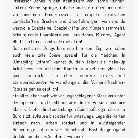
Professor Jones in den Abenteuern von "Tomb Runner"
laufen? Renne, springe, rutsche und surfe über und unter
verschiedenen Hindernissen in Tempeln, exotischen
Landschaften, Brücken und Unterführungen, während du
wertvolle Edelsteine, Spezialkräfte und Münzen sammelst.
Schalte coole Charaktere wie Lara Bones, Mummy, Agent
99, Disco Dancer und viele mehr frei!
Doch nicht nur Jungs kommen hier zum Zug, wir haben
auch viele tolle Spiele speziell für die Mädchen. In
„Umstyling Extrem“ kannst du dein Talent als Make-Up
Artist beweisen und deine Kunden komplett umstylen. Das
Spiel erstreckt sich über mehrere Levels mit
atemberaubenden Verwandlungen, die Vorher-/Nachher-
Fotos zeigen es deutlich!
Ein alter, aber nach wie vor ungeschlagener Klassiker unter
den Spielen ist und bleibt Solitaire. Unsere Version „Solitaire
Klassik“ bietet dir stundenlangen Spielspaß, egal ob du im
Büro sitzt, zuhause bist oder für unterwegs. Lege die Karten
einfach nach Farben sortiert und in aufsteigender
Reihenfolge auf den vier Stapeln ab. Hast du genügend
Geduld, um dieses Spiel zu gewinnen?