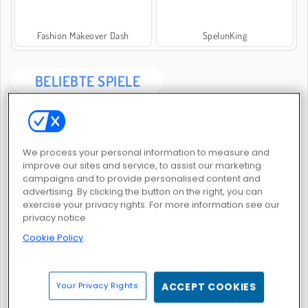
Fashion Makeover Dash
SpelunKing
BELIEBTE SPIELE
We process your personal information to measure and
improve our sites and service, to assist our marketing
campaigns and to provide personalised content and
advertising. By clicking the button on the right, you can
My Castle: Merge and Story
Castle Craft: Merge Quest
exercise your privacy rights. For more information see our
privacy notice
Cookie Policy
Your Privacy Rights
ACCEPT COOKIES
Merge Haven
Piece of Cake: Merge and Bake